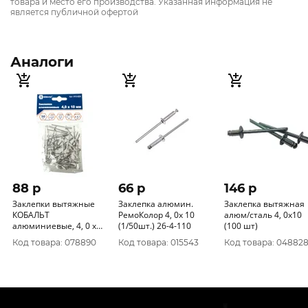
товара и место его производства. Указанная информация не
является публичной офертой
Аналоги
88 p
66 p
146 p
Заклепки вытяжные
Заклепка алюмин.
Заклепка вытяжная
КОБАЛЬТ
РемоКолор 4, 0х 10
алюм/сталь 4, 0x10
алюминиевые, 4, 0 х
(1/50шт.) 26-4-110
(100 шт)
10 мм (50 шт.) пакет
Код товара: 078890
Код товара: 015543
Код товара: 04882
910-829