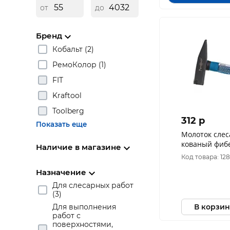
от
до
Бренд
Кобальт (2)
РемоКолор (1)
FIT
Kraftool
Toolberg
312 p
Показать еще
Молоток слес
кованый фиб
Наличие в магазине
рукоятка Рем
Код товара: 12
Назначение
Для слесарных работ
(3)
В корзин
Для выполнения
работ с
поверхностями,