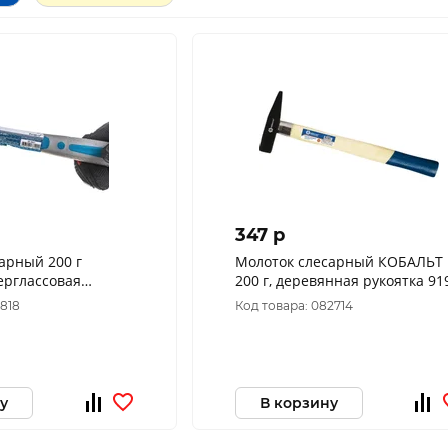
347 p
арный 200 г
Молоток слесарный КОБАЛЬТ
ерглассовая
200 г, деревянная рукоятка 91
оКолор 38-2-202
327
8818
Код товара: 082714
у
В корзину