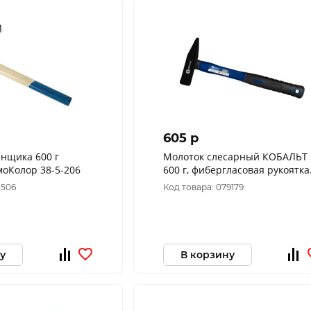
605 p
нщика 600 г
Молоток слесарный КОБАЛЬТ
моКолор 38-5-206
600 г, фибергласовая рукоятка
240-829
1506
Код товара: 079179
у
В корзину