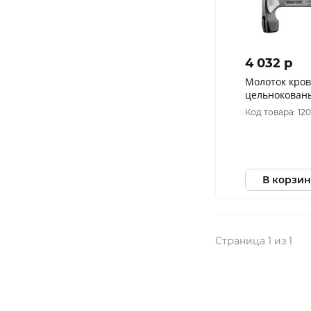
4 032 p
Молоток кро
цельнокован
600 г (20181)
Код товара: 12
В корзин
Страница 1 из 1