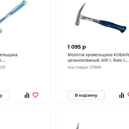
1 095 p
вельщика
Молоток кровельщика КОБАЛ
л.
цельнокованый, 600 г, боек с
нтная ручка
магнитом, двухкомпонентная
213
Код товара: 078691
-4-306
рукоятка 240-898
у
В корзину