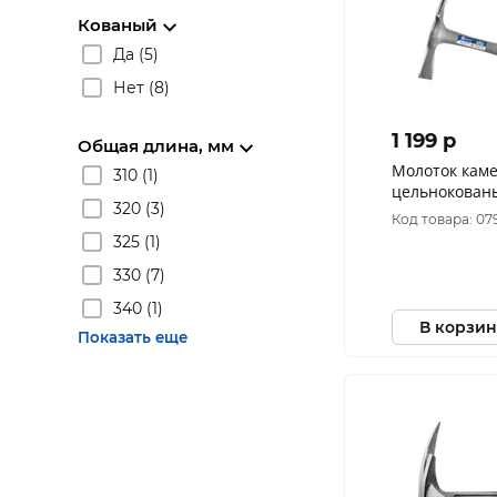
Кованый
Да (5)
Нет (8)
1 199 p
Общая длина, мм
Молоток кам
310 (1)
цельнокованы
320 (3)
двухкомпонен
Код товара: 07
904
325 (1)
330 (7)
340 (1)
В корзин
Показать еще