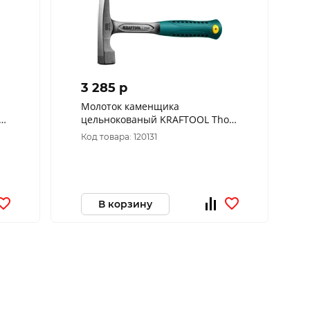
3 285 p
Молоток каменщика
БР
цельнокованый KRAFTOOL Thor,
1
600 г (20191)
Код товара: 120131
В корзину