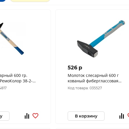
526 p
арный 600 гр.
Молоток слесарный 600 г
кованый фиберглассовая
рукоятка РемоКолор 38-2-206
4817
Код товара: 035527
у
В корзину