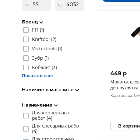
от
до
Бренд
FIT (1)
Kraftool (2)
Vertextools (1)
Зубр (1)
Кобальт (3)
449 p
Показать еще
Молоток слес
дер.рукоятка РемоКолор 38-2-
Наличие в магазине
106
Код товара: 03
Назначение
Для кровельных
работ (4)
В корзин
Для слесарных работ
(4)
Для строительных