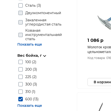
Сталь (3)
Двухкомпонентный
Закаленная
углеродистая сталь
Кованая
инструментальнаяй
сталь
1 086 p
Показать еще
Молоток кро
цельнометал
Вес бойка, г
двухкомпоне
Код товара: 016
РемоКолор 38
100 (2)
200 (3)
225 (2)
В корзин
300 (3)
310 (1)
600 (13)
Показать еще