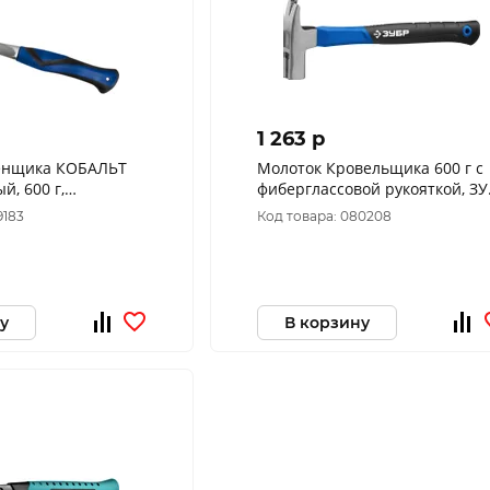
1 263 p
енщика КОБАЛЬТ
Молоток Кровельщика 600 г с
й, 600 г,
фиберглассовой рукояткой, ЗУ
тная рукоятка 240-
Профессионал 20203 20203_z0
9183
Код товара: 080208
у
В корзину