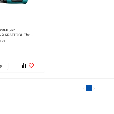
вельщика
ый KRAFTOOL Thor,
0130
у
1