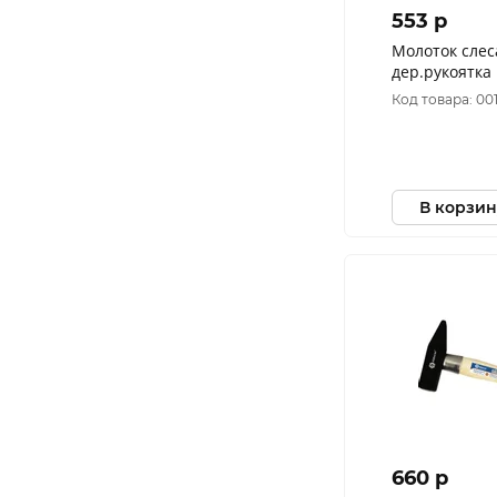
553 p
Молоток слес
дер.рукоятка РемоКолор 38-2-
108
Код товара: 00
В корзин
660 p