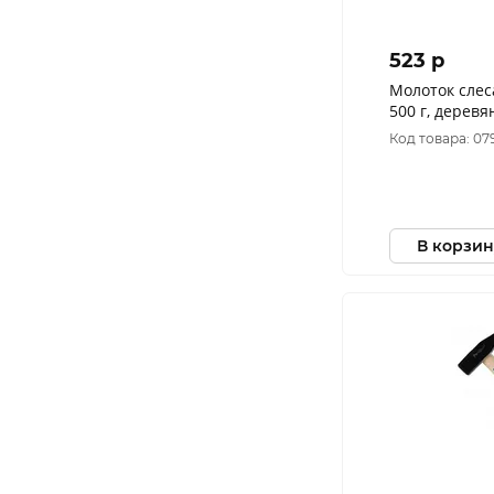
523 p
Молоток сле
500 г, деревя
768
Код товара: 07
В корзин