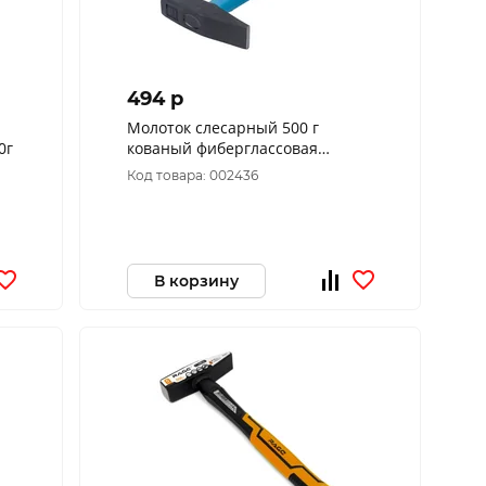
494 p
Молоток слесарный 500 г
0г
кованый фиберглассовая
рукоятка РемоКолор 38-2-205
Код товара: 002436
В корзину