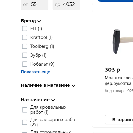
от
до
Бренд
FIT (1)
Kraftool (1)
Toolberg (1)
Зубр (1)
Кобальт (9)
303 p
Показать еще
Молоток слес
дер.рукоятка РемоКолор 38-2-
Наличие в магазине
103
Код товара: 02
Назначение
Для кровельных
работ (1)
В корзин
Для слесарных работ
(27)
Для строительных