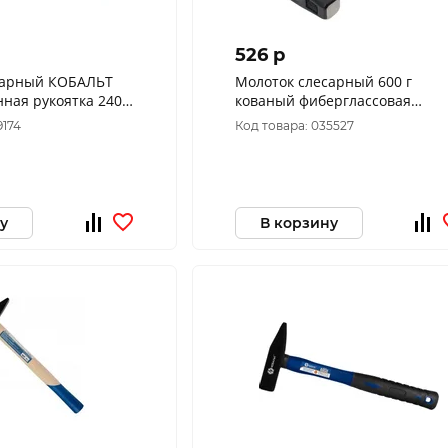
526 p
сарный КОБАЛЬТ
Молоток слесарный 600 г
нная рукоятка 240-
кованый фиберглассовая
рукоятка РемоКолор 38-2-206
9174
Код товара: 035527
у
В корзину