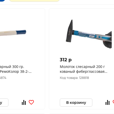
312 p
арный 300 гр.
Молоток слесарный 200 г
кованый фиберглассовая
рукоятка РемоКолор 38-2-202
5874
Код товара: 128818
у
В корзину