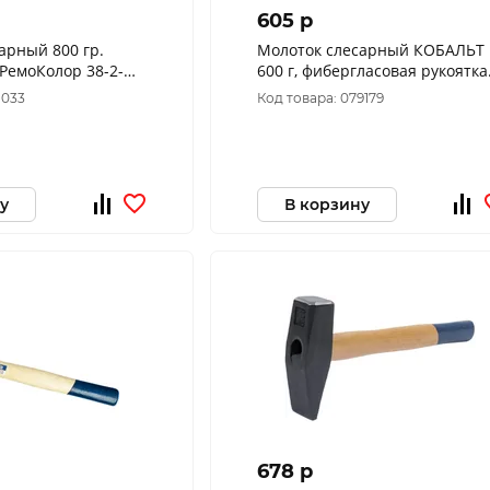
605 p
арный 800 гр.
Молоток слесарный КОБАЛЬТ
600 г, фибергласовая рукоятка
240-829
1033
Код товара: 079179
у
В корзину
678 p