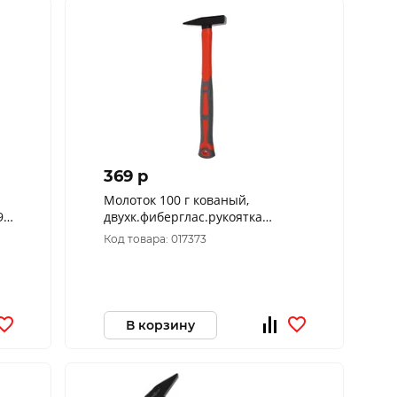
369 p
Молоток 100 г кованый,
9-
двухк.фиберглас.рукоятка
3302051
Код товара: 017373
В корзину