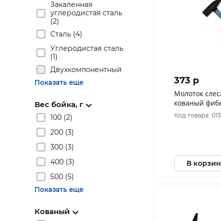
Закаленная
углеродистая сталь
(2)
Сталь (4)
Углеродистая сталь
(1)
Двухкомпонентный
373 p
Показать еще
Молоток слес
кованый фиб
Вес бойка, г
рукоятка Рем
Код товара: 01
100 (2)
200 (3)
300 (3)
400 (3)
В корзин
500 (5)
Показать еще
Кованый