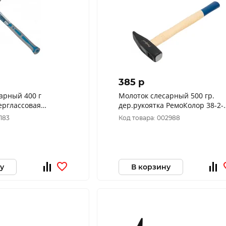
385 p
арный 400 г
Молоток слесарный 500 гр.
ерглассовая
дер.рукоятка РемоКолор 38-2-
оКолор 38-2-204
105
3183
Код товара: 002988
у
В корзину