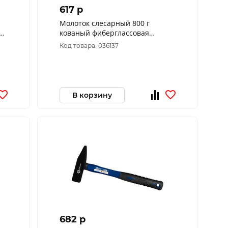
617 p
Молоток слесарный 800 г
кованый фиберглассовая
рукоятка РемоКолор 38-2-208
Код товара: 036137
В корзину
682 p