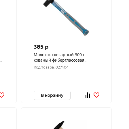
385 p
Молоток слесарный 300 г
кованый фиберглассовая
рукоятка РемоКолор 38-2-203
Код товара: 027404
В корзину