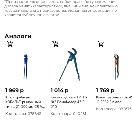
*Производитель оставляет за собой право без уведомления
дилера менять характеристики, внешний вид, комплектацию
товара и место его производства. Указанная информация не
является публичной офертой
Аналоги
1 969 p
1 014 p
1 769 p
Ключ трубный
Ключ трубный ТИП S
Ключ трубный тип 4
КОБАЛЬТ рычажный
№2 РемоКолор 43-0-
1" 2032 Finland
тип L, 2", 500 мм CR-V
015
Код товара: 082676
(1 шт.) коробка 647-437
Код товара: 078845
Код товара: 040481