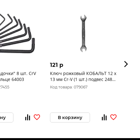
121 p
127 
дочки" 8 шт. CrV
Ключ рожковый КОБАЛЬТ 12 x
Ключ 
ольце 64003
13 мм Cr-V (1 шт.) подвес 248-
14 мм 
078
085
27455
Код товара: 079067
Код то
ину
В корзину
В 