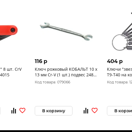
116 p
404 p
 8 шт. CrV
Ключ рожковый КОБАЛЬТ 10 x
Ключи "звез
64015
13 мм Cr-V (1 шт.) подвес 248-
Т9-Т40 на к
061
Код товара: 079066
Код товара: 1
В корзину
В корз