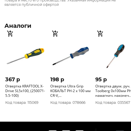
товара и место его производства. Указанная информация не
является публичной офертой
Аналоги
367 p
198 p
95 p
Отвертка KRAFTOOL Х-
Отвертка Ultra Grip
Отвертка двухк. руч.
Drive SL5x100, (250071-
КОБАЛЬТ PH-2 х 100 мм
Toolberg 0х100мм P
5.5-100)
CR-V,
намагнич. наконеч.
двухкомпонентная
3101010 Китай
Код товара: 115069
Код товара: 078666
Код товара: 035567
рукоятка (1 шт.) подвес
646-355