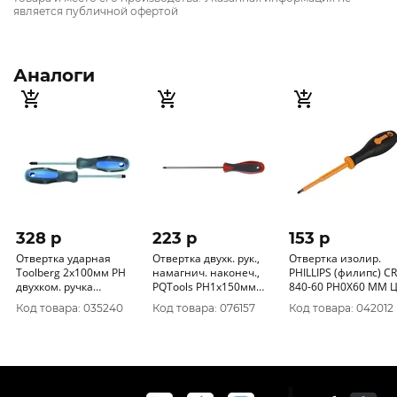
является публичной офертой
Аналоги
328 p
223 p
153 p
Отвертка ударная
Отвертка двухк. рук.,
Отвертка изолир.
Toolberg 2х100мм PH
намагнич. наконеч.,
PHILLIPS (филипс) C
двухком. ручка
PQTools PH1х150мм
840-60 РН0Х60 ММ 
3101131
3101411
Код товара: 035240
Код товара: 076157
Код товара: 042012