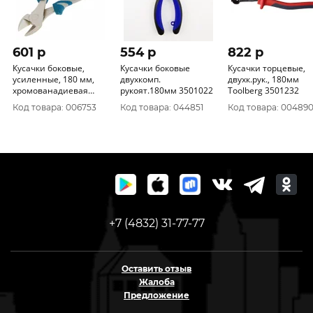
601 p
554 p
822 p
Кусачки боковые,
Кусачки боковые
Кусачки торцевые,
усиленные, 180 мм,
двухкомп.
двухк.рук., 180мм
хромованадиевая
рукоят.180мм 3501022
Toolberg 3501232
сталь РемоКолор 34-4-
Код товара: 006753
Код товара: 044851
Код товара: 00489
023
+7 (4832) 31-77-77
Оставить отзыв
Жалоба
Предложение