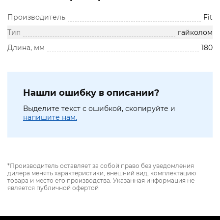
Производитель
Fit
Тип
гайколом
Длина, мм
180
Нашли ошибку в описании?
Выделите текст с ошибкой, скопируйте и
напишите нам.
*Производитель оставляет за собой право без уведомления
дилера менять характеристики, внешний вид, комплектацию
товара и место его производства. Указанная информация не
является публичной офертой