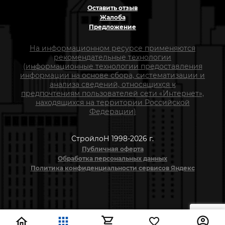
Оставить отзыв
Жалоба
Предложение
На информационном ресурсе применяются
рекомендательные технологии
(информационные технологии предоставления
информации на основе сбора, систематизации и
анализа сведений, относящихся к
предпочтениям пользователей сети «Интернет»,
находящихся на территории Российской
Федерации)
СтройлоН 1998-2026 г.
Публичная оферта
Обработка персональных данных
Политика конфиденциальности сервисов Яндекс