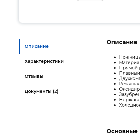
Описание
Описание
Ножницы 
Характеристики
Материал
Прямой 
Плавный 
Отзывы
Двухкомп
Режущая 
Оксидир
Документы (2)
Зазубре
Нержавею
Холоднок
Основные 