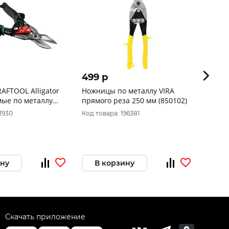
499 p
1 014
L Alligator
Ножницы по металлу VIRA
Ножни
мые по металлу
прямого реза 250 мм (850102)
удлин
рез 1
11930
Код товара: 196381
Код то
ину
В корзину
В 
Скачать приложение