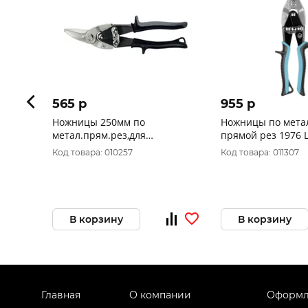
565 p
955 p
Ножницы 250мм по
Ножницы по мета
метал.прям.рез,для
прямой рез 1976 
тонк.мет.,обрезин.ручки
Код товара: 010257
Код товара: 011307
РемоКолор 19-6-401
В корзину
В корзину
Главная
О компании
Оформл