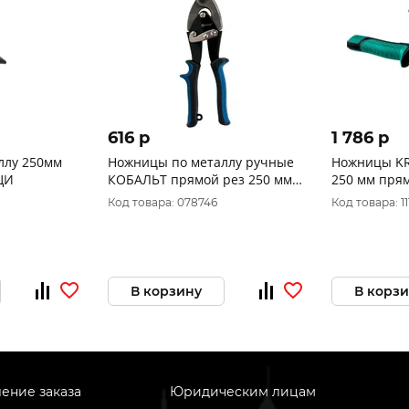
616 p
1 786 p
ллу 250мм
Ножницы по металлу ручные
Ножницы KRAFTOO
ЦИ
КОБАЛЬТ прямой рез 250 мм,
250 мм пря
CR-V (1 шт.) блистер 647-475
(2328-S)
Код товара: 078746
Код товара: 1
В корзину
В корз
ение заказа
Юридическим лицам