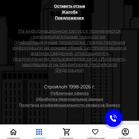
Оставить отзыв
Жалоба
Предложение
На информационном ресурсе применяются
рекомендательные технологии
(информационные технологии предоставления
информации на основе сбора, систематизации и
анализа сведений, относящихся к
предпочтениям пользователей сети «Интернет»,
находящихся на территории Российской
Федерации)
СтройлоН 1998-2026 г.
Публичная оферта
Обработка персональных данных
Политика конфиденциальности сервисов Яндекс
главная
каталог
корзина
избранное
кабинет