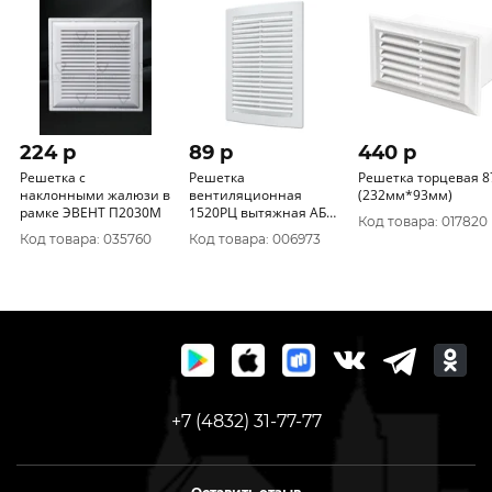
224 p
89 p
440 p
Решетка с
Решетка
Решетка торцевая 8
наклонными жалюзи в
вентиляционная
(232мм*93мм)
рамке ЭВЕНТ П2030М
1520РЦ вытяжная АБС
Код товара: 017820
150х200 ERA уп.70/1шт.
Код товара: 035760
Код товара: 006973
+7 (4832) 31-77-77