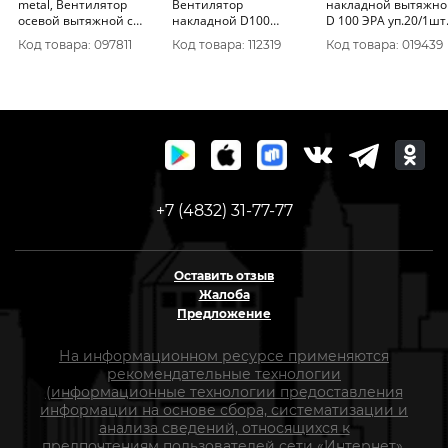
metal, Вентилятор
Вентилятор
накладной вытяжно
осевой вытяжной с
накладной D100
D 100 ЭРА уп.20/1шт
обратным клапаном D
обр.клапан DICITI
Код товара: 097811
Код товара: 112319
Код товара: 019439
100 уп.16/1шт.
уп.16/1шт.
+7 (4832) 31-77-77
Оставить отзыв
Жалоба
Предложение
На информационном ресурсе применяются
рекомендательные технологии
(информационные технологии предоставления
информации на основе сбора, систематизации и
анализа сведений, относящихся к
предпочтениям пользователей сети «Интернет»,