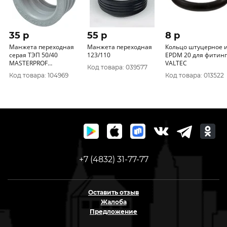
35 p
55 p
8 p
Манжета переходная
Манжета переходная
Кольцо штуцерное 
серая ТЭП 50/40
123/110
EPDM 20 для фитин
MASTERPROF
VALTEC
Код товара: 039577
уп.100/1шт.
Код товара: 104969
Код товара: 013522
+7 (4832) 31-77-77
Оставить отзыв
Жалоба
Предложение