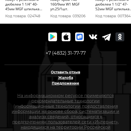
дюбелем 1 1/4" 40-
160/9мм W1 MGF
дюбелем 1 1/2" 47-
45мм MGF шпилька
уп.25/1шт.
52мм MGF шпилька
8*80, дюбель 10*50
8*80, дюбель 10*50
Код товара: 024748
Код товара: 039206
Код товара: 007364
+7 (4832) 31-77-77
Оставить отзыв
Жалоба
Предложение
На информационном ресурсе применяются
рекомендательные технологии
(информационные технологии предоставления
информации на основе сбора, систематизации и
анализа сведений, относящихся к
предпочтениям пользователей сети «Интернет»,
находящихся на территории Российской