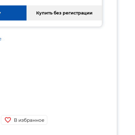
у
Купить без регистрации
е
В избранное