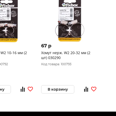
67 p
 W2 10-16 мм (2
Хомут нерж. W2 20-32 мм (2
шт) 030290
00792
Код товара: 100793
ну
В корзину