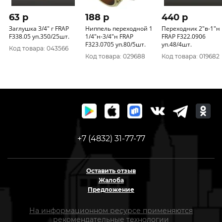
63 p
188 p
440 p
Заглушка 3/4" г FRAP
Ниппель переходной 1
Переходник 2"в-1"н
F338.05 уп.350/25шт.
1/4"н-3/4"н FRAP
FRAP F322.0906
F323.0705 уп.80/5шт.
уп.48/4шт.
Код товара: 043566
Код товара: 029688
Код товара: 019682
+7 (4832) 31-77-77
Оставить отзыв
Жалоба
Предложение
На информационном ресурсе применяются
рекомендательные технологии