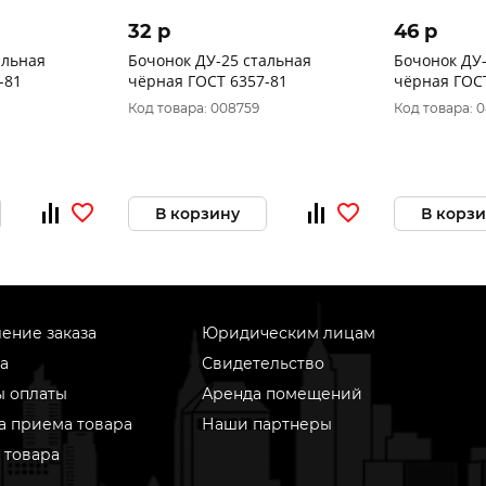
32 p
46 p
альная
Бочонок ДУ-25 стальная
Бочонок ДУ-
-81
чёрная ГОСТ 6357-81
чёрная ГОС
Код товара: 008759
Код товара: 
В корзину
В корз
ение заказа
Юридическим лицам
а
Свидетельство
ы оплаты
Аренда помещений
а приема товара
Наши партнеры
 товара