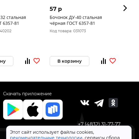
57 p
30 p
32 стальная
Бочонок ДУ-40 стальная
Отвод
Т 6357-81
чёрная ГОСТ 6357-81
сталь
2001
040202
Код товара: 031073
Код то
ину
В корзину
В 
Скачать приложение
+7 (4832) 31-77-77
Этот сайт использует файлы cookies,
рекомендательные технологии
, сервисы сбора