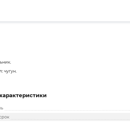
льник.
: чугун.
характеристики
ль
срок