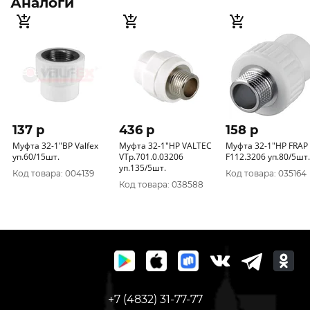
Аналоги
137 p
436 p
158 p
Муфта 32-1"ВР Valfex
Муфта 32-1"НР VALTEC
Муфта 32-1"НР FRAP
уп.60/15шт.
VTp.701.0.03206
F112.3206 уп.80/5шт.
уп.135/5шт.
Код товара: 004139
Код товара: 035164
Код товара: 038588
+7 (4832) 31-77-77