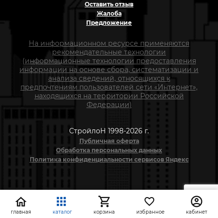
Оставить отзыв
Жалоба
Предложение
На информационном ресурсе применяются
рекомендательные технологии
(информационные технологии предоставления
информации на основе сбора, систематизации и
анализа сведений, относящихся к
предпочтениям пользователей сети «Интернет»,
находящихся на территории Российской
Федерации)
СтройлоН 1998-2026 г.
Публичная оферта
Обработка персональных данных
Политика конфиденциальности сервисов Яндекс
главная
каталог
корзина
избранное
кабинет