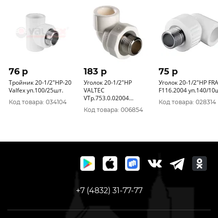
76 p
183 p
75 p
Тройник 20-1/2"НР-20
Уголок 20-1/2"НР
Уголок 20-1/2"НР FR
Valfex уп.100/25шт.
VALTEC
F116.2004 уп.140/10
VTp.753.0.02004
Код товара: 034104
Код товара: 028314
уп.260/10шт.
Код товара: 006854
+7 (4832) 31-77-77