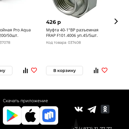
426 p
298 
ойная Pro Aqua
Муфта 40-1"ВР разъемная
Муфта
200/50шт.
FRAP F101.4006 уп.45/5шт.
VALTE
уп.18
037078
Код товара: 037408
Код то
ину
В корзину
В 
Скачать приложение