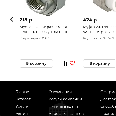
218 p
424 p
Муфта 25-1"ВР разъемная
Муфта 20-1"ВР ра
FRAP F101.2506 уп.96/12шт.
VALTEC VTp.762.0.
уп.130/10шт.
Код товара: 035678
Код товара: 025202
В корзину
В корзину
Главная
О компании
Оформл
Каталог
Услуги компании
Доставк
Услуги
Пункты выдачи
Способ
Акции
Адреса магазинов
Правил