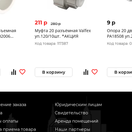
211 p
9 p
280 p
зъемная
Муфта 20 разъёмная Valfex
Опора 20 дв
02006
уп.120/10шт. *АКЦИЯ
РА18508 уп.
Код товара: 117387
Код товара: 
В корзину
В корз
ение заказа
Юридическим лицам
а
Свидетельство
ы оплаты
Аренда помещений
а приема товара
Наши партнеры