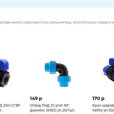
дилера менять характеристики, внешний вид, комплектацию товара и м
149 p
170 p
 20х1/2"ВР
Отвод ПНД 25 угол 90°
Кран шаров
т.
Джилекс (9302) уп.20/1шт.
Valfex уп.50