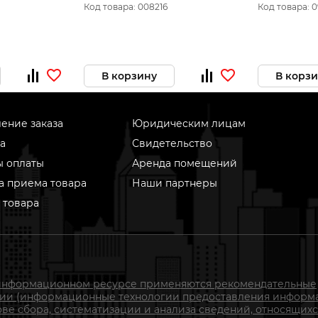
Код товара: 008216
Код товара: 
В корзину
В корз
ение заказа
Юридическим лицам
а
Свидетельство
ы оплаты
Аренда помещений
а приема товара
Наши партнеры
 товара
информационном ресурсе применяются рекомендательные
гии (информационные технологии предоставления информ
ове сбора, систематизации и анализа сведений, относящихс