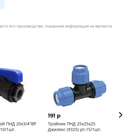
есто его производства. Указанная информация не является
191 p
204 
ой ПНД 20х3/4"ВР
Тройник ПНД 25х25х25
Кран 
/10/1шт.
Джилекс (9325) уп.15/1шт.
Valfex