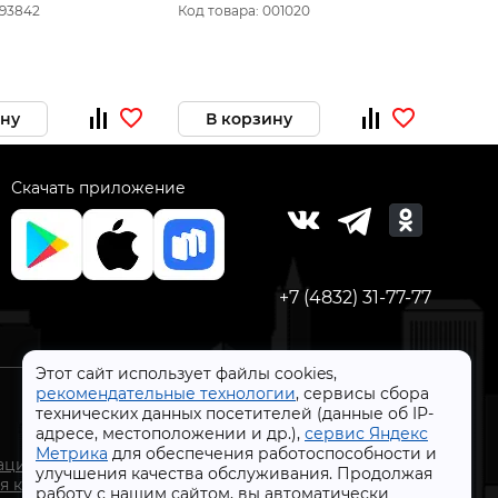
093842
Код товара: 001020
Код то
ину
В корзину
В 
Скачать приложение
+7 (4832) 31-77-77
Этот сайт использует файлы cookies,
рекомендательные технологии
, сервисы сбора
технических данных посетителей (данные об IP-
адресе, местоположении и др.),
сервис Яндекс
СтройлоН 1998-2026 г.
Метрика
для обеспечения работоспособности и
ации
улучшения качества обслуживания. Продолжая
Публичная оферта
я к
работу с нашим сайтом, вы автоматически
Обработка персональных данных