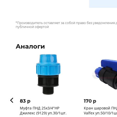
*Производитель оставляет за собой право без уведомления 
публичной офертой
Аналоги
83 p
170 p
Муфта ПНД 25х3/4"НР
Кран шаровой ПНД
Джилекс (9129) уп.30/1шт.
Valfex уп.50/10/1ш