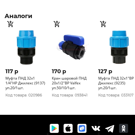
Аналоги
117 p
170 p
127 p
Муфта ПНД 32х1
Кран шаровой ПНД
Муфта ПНД 32х1"ВР
1/4"НР Джилекс (9137)
20х1/2"ВР Valfex
Джилекс (9235)
уп.20/1шт.
уп.50/10/1шт.
уп.20/1шт.
Код товара: 020986
Код товара: 093841
Код товара: 033107