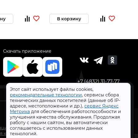
ину
В корзину
В 
Скачать приложение
+7 (4832) 31-77-77
Этот сайт использует файлы cookies,
рекомендательные технологии
, сервисы сбора
технических данных посетителей (данные об IP-
адресе, местоположении и др.),
сервис Яндекс
Метрика
для обеспечения работоспособности и
улучшения качества обслуживания. Продолжая
работу с нашим сайтом, вы автоматически
СтройлоН 1998-2026 г.
ации
соглашаетесь с использованием данных
Публичная оферта
я к
технологий.
Обработка персональных данных