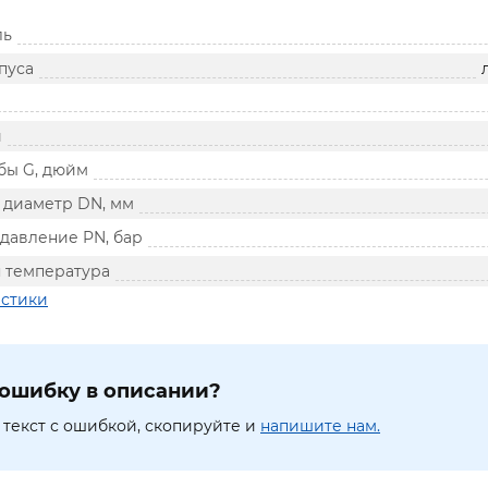
ль
пуса
й
бы G, дюйм
диаметр DN, мм
давление PN, бар
 температура
истики
ошибку в описании?
текст с ошибкой, скопируйте и
напишите нам.