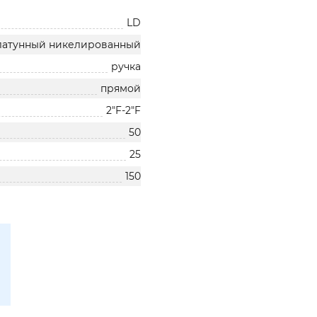
LD
латунный никелированный
ручка
прямой
2"F-2"F
50
25
150