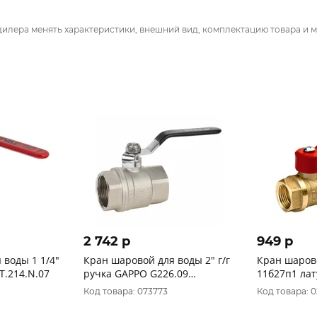
дилера менять характеристики, внешний вид, комплектацию товара и м
2 742 p
949 p
ы 1 1/4"
Кран шаровой для воды 2" г/г
Кран шаров
T.214.N.07
ручка GAPPO G226.09
11б27п1 латунь 1" г/
уп.12/2шт.
БАЗ.А30.0.2
Код товара: 073773
Код товара: 0