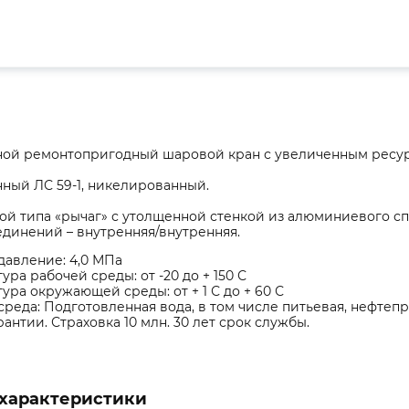
ой ремонтопригодный шаровой кран с увеличенным ресу
нный ЛС 59-1, никелированный.
ой типа «рычаг» с утолщенной стенкой из алюминиевого сп
динений – внутренняя/внутренняя.
давление: 4,0 МПа
ура рабочей среды: от -20 до + 150 С
ура окружающей среды: от + 1 С до + 60 С
среда: Подготовленная вода, в том числе питьевая, нефтеп
арантии. Страховка 10 млн. 30 лет срок службы.
характеристики