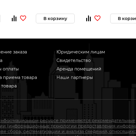
В корзину
В корз
ение заказа
Юридическим лицам
а
Свидетельство
ы оплаты
Аренда помещений
а приема товара
Наши партнеры
 товара
информационном ресурсе применяются рекомендательные
гии (информационные технологии предоставления информ
ове сбора, систематизации и анализа сведений, относящихс