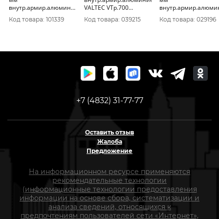
внутр.армир.алюминием
VALTEC VTр.700
внутр.армир.алюм
Valfex уп.50/2м.
уп.80/4м.
Valfex уп.140/4м.
Код товара: 101339
Код товара: 039215
Код товара: 029196
+7 (4832) 31-77-77
Оставить отзыв
Жалоба
Предложение
На информационном ресурсе применяются
рекомендательные технологии
(информационные технологии предоставления
информации на основе сбора, систематизации и
анализа сведений, относящихся к
предпочтениям пользователей сети «Интернет»,