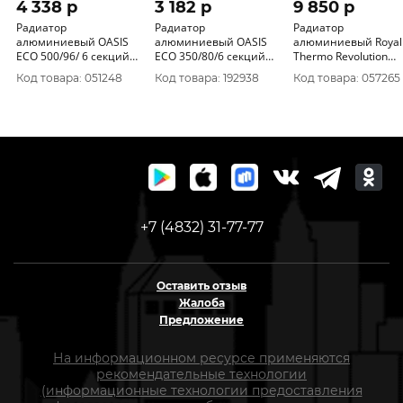
4 338 p
3 182 p
9 850 p
Радиатор
Радиатор
Радиатор
алюминиевый OASIS
алюминиевый OASIS
алюминиевый Royal
ECO 500/96/ 6 секций
ECO 350/80/6 секций
Thermo Revolution
157Вт/секция
110Вт/секция
500/80/10 секций
Код товара: 051248
Код товара: 192938
Код товара: 057265
170Вт/с
+7 (4832) 31-77-77
Оставить отзыв
Жалоба
Предложение
На информационном ресурсе применяются
рекомендательные технологии
(информационные технологии предоставления