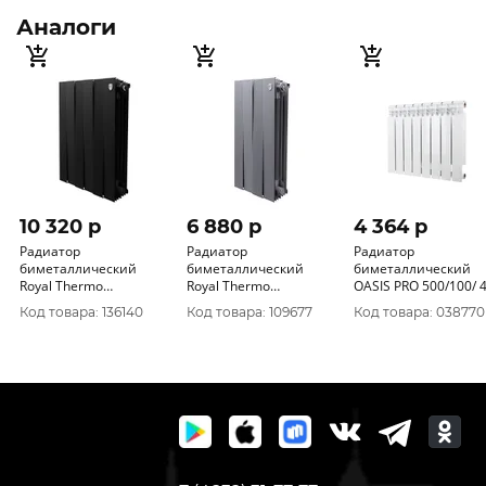
Аналоги
10 320 p
6 880 p
4 364 p
Радиатор
Радиатор
Радиатор
биметаллический
биметаллический
биметаллический
Royal Thermo
Royal Thermo
OASIS PRO 500/100/ 
PianoForte Noir Sable
PianoForte Silver Satin
секции 169Вт/секци
Код товара: 136140
Код товара: 109677
Код товара: 038770
500/100/ 6 189Вт/с
500/100/ 4 секции
189Вт/с