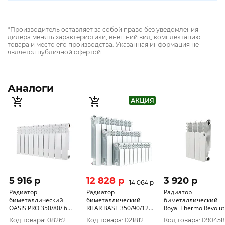
*Производитель оставляет за собой право без уведомления
дилера менять характеристики, внешний вид, комплектацию
товара и место его производства. Указанная информация не
является публичной офертой
Аналоги
АКЦИЯ
5 916 p
12 828 p
3 920 p
14 064 p
Радиатор
Радиатор
Радиатор
биметаллический
биметаллический
биметаллический
OASIS PRO 350/80/ 6
RIFAR BASE 350/90/12
Royal Thermo Revolut
секций 123Вт/секция
секций 139Вт/секция
Bimetall 350/80/ 4
Код товара: 082621
Код товара: 021812
Код товара: 090458
*АКЦИЯ
секции 122Вт/с