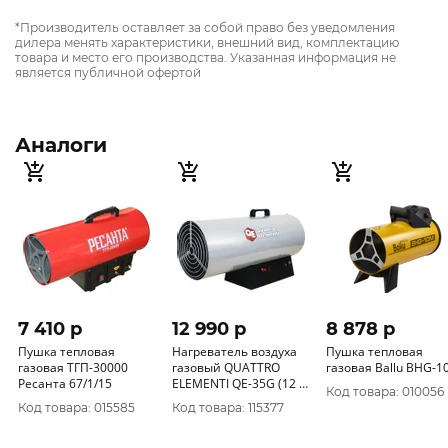
*Производитель оставляет за собой право без уведомления
дилера менять характеристики, внешний вид, комплектацию
товара и место его производства. Указанная информация не
является публичной офертой
Аналоги
7 410 p
12 990 p
8 878 p
Пушка тепловая
Нагреватель воздуха
Пушка тепловая
газовая ТГП-30000
газовый QUATTRO
газовая Ballu BHG-
Ресанта 67/1/15
ELEMENTI QE-35G (12 -
Код товара: 010056
35кВт, 750 м.куб/ч, 2, 6
Код товара: 015585
Код товара: 115377
л/ч, 8, 3кг) (243-9