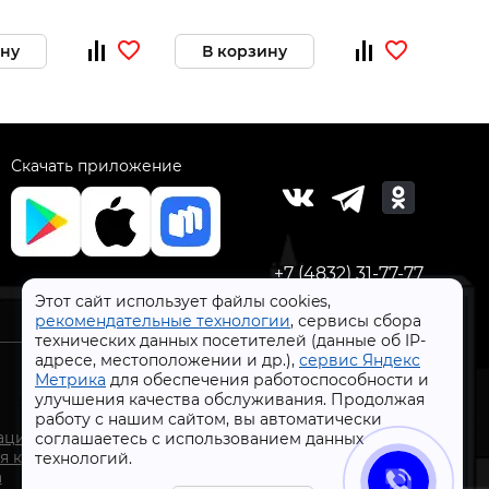
ину
В корзину
В 
Скачать приложение
+7 (4832) 31-77-77
Этот сайт использует файлы cookies,
рекомендательные технологии
, сервисы сбора
технических данных посетителей (данные об IP-
адресе, местоположении и др.),
сервис Яндекс
Метрика
для обеспечения работоспособности и
улучшения качества обслуживания. Продолжая
работу с нашим сайтом, вы автоматически
СтройлоН 1998-2026 г.
ации
соглашаетесь с использованием данных
Публичная оферта
я к
технологий.
Обработка персональных данных
а