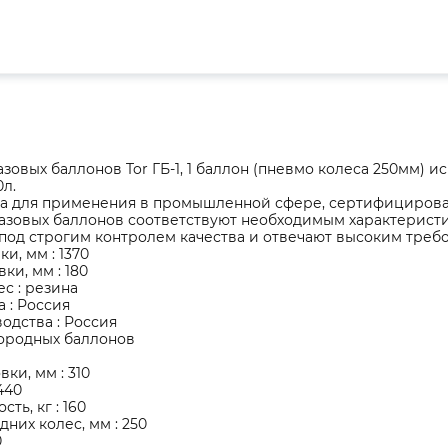
азовых баллонов Tor ГБ-1, 1 баллон (пневмо колеса 250мм)
л.
а для применения в промышленной сфере, сертифицирован
газовых баллонов соответствуют необходимым характерис
од строгим контролем качества и отвечают высоким требо
и, мм : 1370
ки, мм : 180
с : резина
 : Россия
одства : Россия
лородных баллонов
ки, мм : 310
440
ть, кг : 160
них колес, мм : 250
0