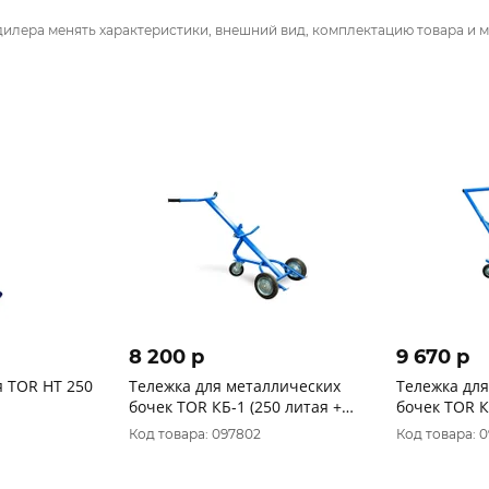
дилера менять характеристики, внешний вид, комплектацию товара и м
8 200 p
9 670 p
я TOR HT 250
Тележка для металлических
Тележка дл
бочек TOR КБ-1 (250 литая +
бочек TOR К
160 поворотное)
пневмо+160
Код товара: 097802
Код товара: 