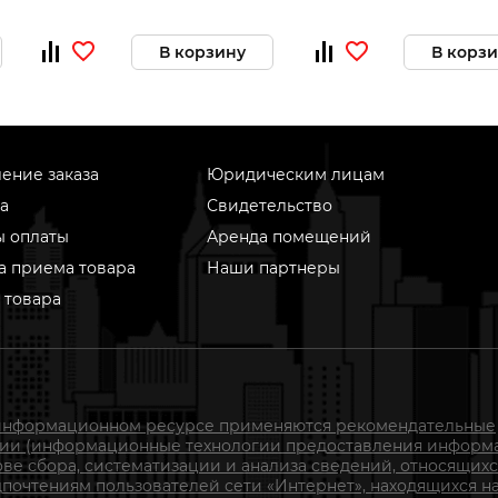
В корзину
В корз
ение заказа
Юридическим лицам
а
Свидетельство
ы оплаты
Аренда помещений
а приема товара
Наши партнеры
 товара
информационном ресурсе применяются рекомендательные
гии (информационные технологии предоставления информ
ове сбора, систематизации и анализа сведений, относящихс
почтениям пользователей сети «Интернет», находящихся н