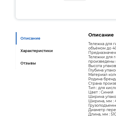
Описание
Описание
Тележка для г
объёмом до 40
Характеристики
Предназначен
Тележки для 
произведены п
Отзывы
Высота упаковк
Глубина упаков
Материал коле
Родина бренда
Страна произв
Тип : для кис
Цвет : Синий
Ширина упаков
Ширина, мм : 
Грузоподъемнос
Диаметр перед
Длина, мм : 51