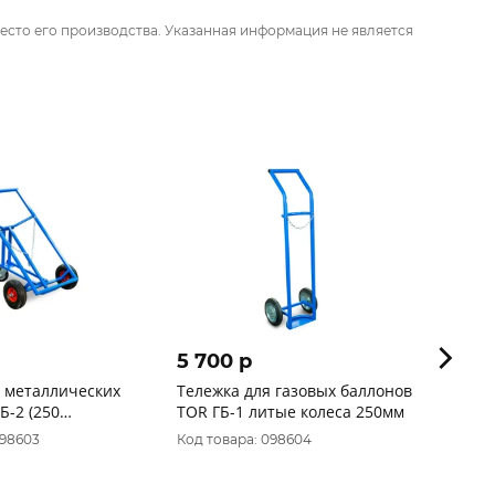
есто его производства. Указанная информация не является
5 700 p
9 31
я металлических
Тележка для газовых баллонов
Тележ
Б-2 (250
TOR ГБ-1 литые колеса 250мм
ТП 2 
 поворотное)
098603
Код товара: 098604
Код то