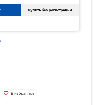
у
Купить без регистрации
е
В избранное