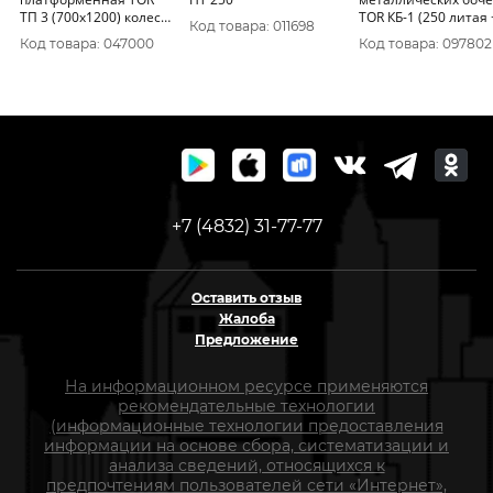
ТП 3 (700х1200) колеса
TOR КБ-1 (250 литая 
Код товара: 011698
ф 160мм
160 поворотное)
Код товара: 047000
Код товара: 097802
+7 (4832) 31-77-77
Оставить отзыв
Жалоба
Предложение
На информационном ресурсе применяются
рекомендательные технологии
(информационные технологии предоставления
информации на основе сбора, систематизации и
анализа сведений, относящихся к
предпочтениям пользователей сети «Интернет»,