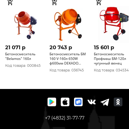
21 071 p
20 743 p
15 601 p
Бетоносмеситель
Бетоносмеситель БМ
Бетоносмеситель
"Belamos" 160л
160 V-160л 650W
Профмаш БМ-120л
ф600мм DEKADO
чугунный венец
Код товара: 000845
20230100160
Код товара: 036745
Код товара: 034534
+7 (4832) 31-77-77