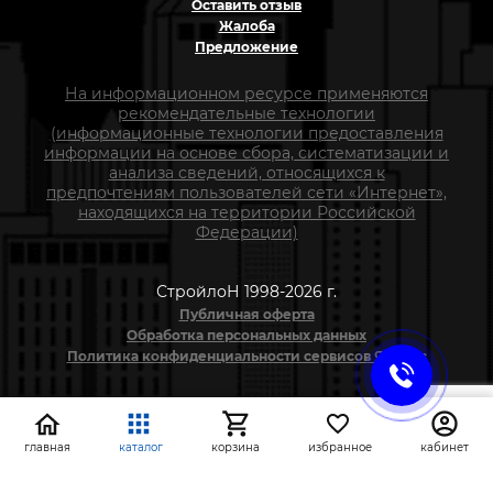
Оставить отзыв
Жалоба
Предложение
На информационном ресурсе применяются
рекомендательные технологии
(информационные технологии предоставления
информации на основе сбора, систематизации и
анализа сведений, относящихся к
предпочтениям пользователей сети «Интернет»,
находящихся на территории Российской
Федерации)
СтройлоН 1998-2026 г.
Публичная оферта
Обработка персональных данных
Политика конфиденциальности сервисов Яндекс
главная
каталог
корзина
избранное
кабинет