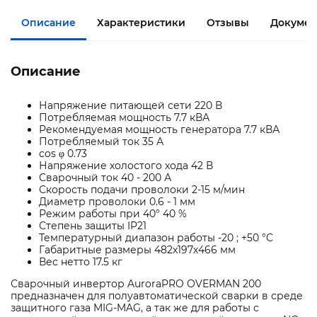
Описание
Характеристики
Отзывы
Докумен
Описание
Напряжение питающей сети 220 В
Потребляемая мощность 7.7 кВА
Рекомендуемая мощность генератора 7.7 кВА
Потребляемый ток 35 А
cos φ 0.73
Напряжение холостого хода 42 В
Сварочный ток 40 - 200 А
Скорость подачи проволоки 2-15 м/мин
Диаметр проволоки 0.6 - 1 мм
Режим работы при 40° 40 %
Степень защиты IP21
Температурный диапазон работы -20 ; +50 °C
Габаритные размеры 482х197х466 мм
Вес нетто 17.5 кг
Сварочный инвертор AuroraPRO OVERMAN 200
предназначен для полуавтоматической сварки в среде
защитного газа MIG-MAG, а так же для работы с