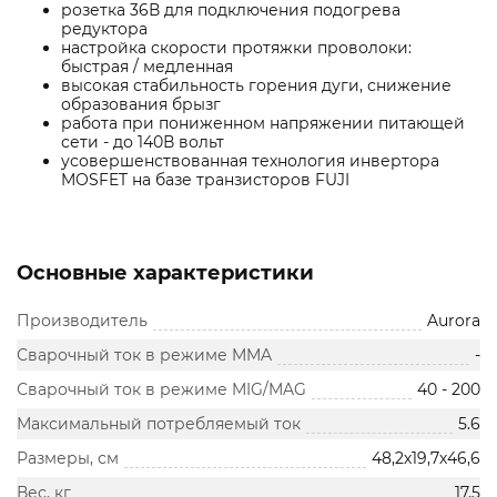
розетка 36В для подключения подогрева
редуктора
настройка скорости протяжки проволоки:
быстрая / медленная
высокая стабильность горения дуги, снижение
образования брызг
работа при пониженном напряжении питающей
сети - до 140В вольт
усовершенствованная технология инвертора
MOSFET на базе транзисторов FUJI
Основные характеристики
Производитель
Aurora
Сварочный ток в режиме MMA
-
Сварочный ток в режиме MIG/MAG
40 - 200
Максимальный потребляемый ток
5.6
Размеры, см
48,2х19,7х46,6
Вес, кг
17.5