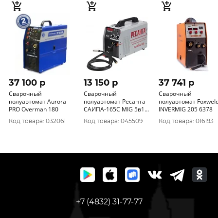
37 100 p
13 150 p
37 741 p
Сварочный
Сварочный
Сварочный
полуавтомат Aurora
полуавтомат Ресанта
полуавтомат FoxweI
PRO Overman 180
САИПА-165С MIG 5в1
INVERMIG 205 6378
65/8
Код товара: 032061
Код товара: 045509
Код товара: 016193
+7 (4832) 31-77-77