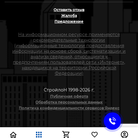
Оставить отзыв
Жалоба
Предложение
На информационном ресурсе применяются
рекомендательные технологии
(информационные технологии предоставления
информации на основе сбора, систематизации и
анализа сведений, относящихся к
предпочтениям пользователей сети «Интернет»,
находящихся на территории Российской
Федерации)
СтройлоН 1998-2026 г.
Публичная оферта
Обработка персональных данных
Политика конфиденциальности сервисов Яндекс