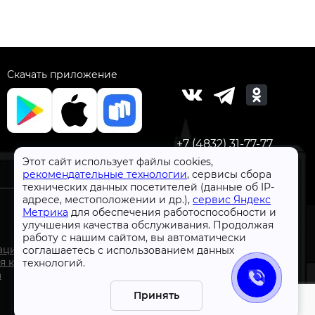
Скачать приложение
+7 (4832) 31-77-77
Этот сайт использует файлы cookies,
рекомендательные технологии
, сервисы сбора
технических данных посетителей (данные об IP-
адресе, местоположении и др.),
сервис Яндекс
Метрика
для обеспечения работоспособности и
улучшения качества обслуживания. Продолжая
работу с нашим сайтом, вы автоматически
СтройлоН 1998-2026 г.
ации
соглашаетесь с использованием данных
Публичная оферта
я к
технологий.
Обработка персональных данных
а
Политика конфиденциальности сервисов Яндекс
Принять