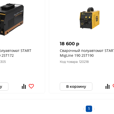
18 600 p
олуавтомат START
Сварочный полуавтомат STAR
CLICK MIG 170 2ST172
MigLine 190 2ST190
4305
Код товара: 120218
у
В корзину
1