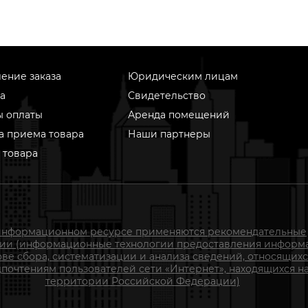
ение заказа
Юридическим лицам
а
Свидетельство
ы оплаты
Аренда помещений
а приема товара
Наши партнеры
 товара
информационном ресурсе применяются рекомендательные
гии (информационные технологии предоставления информ
ове сбора, систематизации и анализа сведений, относящихс
почтениям пользователей сети «Интернет», находящихся н
территории Российской Федерации)