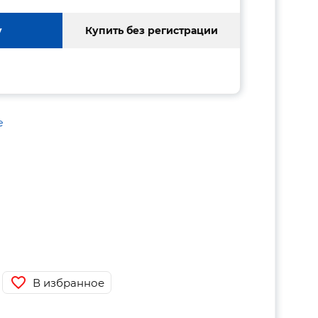
у
Купить без регистрации
е
В избранное