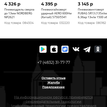
4 326 p
4 395 p
3 145 p
Пневмодрель сверла
Пневмогайковерт
Пневмовинтоверт
до 13мм NORDBERG
ударный AERO 600Нм
FUBAG SR13 (135л/м
NP2621
(Китай) 5750/5541
6.3бар 13н/м 1500 об
мин) + рег. Муфта
Код товара: 084504
Код товара: 032220
Код товара: 080162
100105
+7 (4832) 31-77-77
Оставить отзыв
Жалоба
Предложение
На информационном ресурсе применяются
рекомендательные технологии
(информационные технологии предоставления