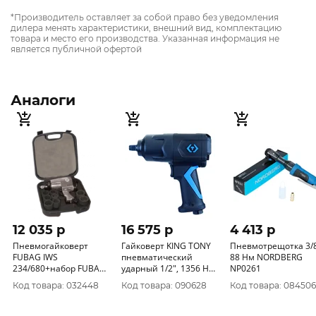
*Производитель оставляет за собой право без уведомления
дилера менять характеристики, внешний вид, комплектацию
товара и место его производства. Указанная информация не
является публичной офертой
Аналоги
12 035 p
16 575 p
4 413 p
Пневмогайковерт
Гайковерт KING TONY
Пневмотрещотка 3/8
FUBAG IWS
пневматический
88 Нм NORDBERG
234/680+набор FUBAG
ударный 1/2", 1356 Нм
NP0261
100111
33461-100
Код товара: 032448
Код товара: 090628
Код товара: 084506