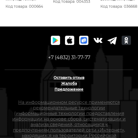
Код товара: 004353
рез-65мм, 1, 9кг)
пилки18мм, 1, 9кг)
Код товара: 000664
Код товара: 036668
10063150
+7 (4832) 31-77-77
Оставить отзыв
Жалоба
Предложение
На информационном ресурсе применяются
рекомендательные технологии
(информационные технологии предоставления
информации на основе сбора, систематизации и
анализа сведений, относящихся к
предпочтениям пользователей сети «Интернет»,
находящихся на территории Российской