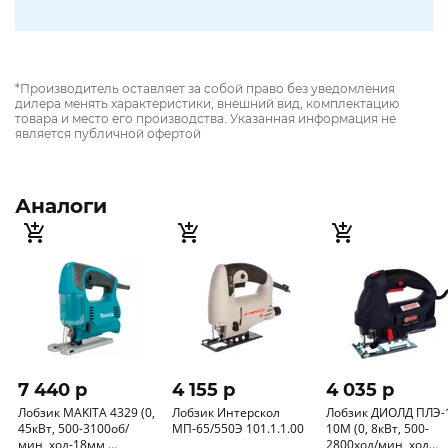
*Производитель оставляет за собой право без уведомления
дилера менять характеристики, внешний вид, комплектацию
товара и место его производства. Указанная информация не
является публичной офертой
Аналоги
7 440 p
4 155 p
4 035 p
Лобзик MAKITA 4329 (0,
Лобзик Интерскол
Лобзик ДИОЛД ПЛЭ-
45кВт, 500-3100об/
МП-65/550Э 101.1.1.00
10М (0, 8кВт, 500-
мин, ход-18мм,
2800ход/мин, ход