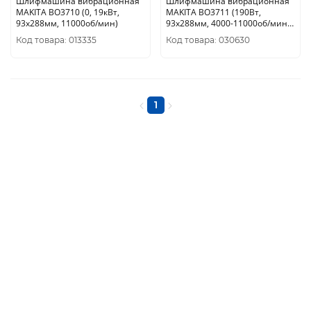
Шлифмашина вибрационная
Шлифмашина вибрационная
MAKITA BO3710 (0, 19кВт,
MAKITA BO3711 (190Вт,
93х288мм, 11000об/мин)
93х288мм, 4000-11000об/мин.
ампл. 2, 6мм.)
Код товара: 013335
Код товара: 030630
1