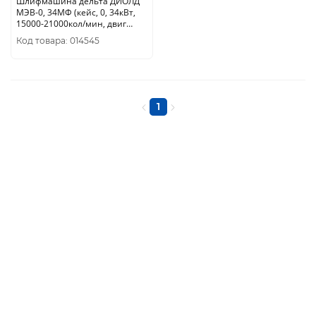
Шлифмашина дельта ДИОЛД
МЭВ-0, 34МФ (кейс, 0, 34кВт,
15000-21000кол/мин, двиг
щеточный) 10091020
Код товара: 014545
1