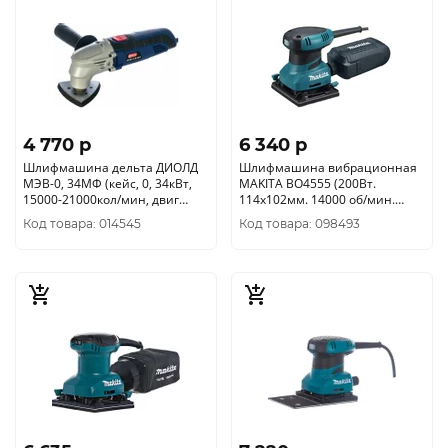
4 770 p
6 340 p
Шлифмашина дельта ДИОЛД
Шлифмашина вибрационная
МЭВ-0, 34МФ (кейс, 0, 34кВт,
MAKITA BO4555 (200Вт.
15000-21000кол/мин, двиг
114х102мм. 14000 об/мин.
щеточный) 10091020
амплит. 1, 5мм. 1, 1кг.)
Код товара: 014545
Код товара: 098493