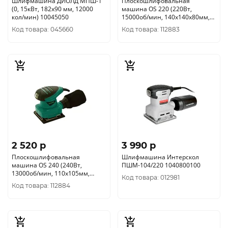
Шлифмашина ДИОЛД МПШ-1
Плоскошлифовальная
(0, 15кВт, 182x90 мм, 12000
машина OS 220 (220Вт,
кол/мин) 10045050
15000об/мин, 140х140х80мм,
30000к/мин(утюг)109100220
Код товара: 045660
Код товара: 112883
FAVOURITE
2 520 p
3 990 p
Плоскошлифовальная
Шлифмашина Интерскол
машина OS 240 (240Вт,
ПШМ-104/220 1040800100
13000об/мин, 110х105мм,
Код товара: 012981
26000кол/мин) 109100240
Код товара: 112884
FAVOURITE