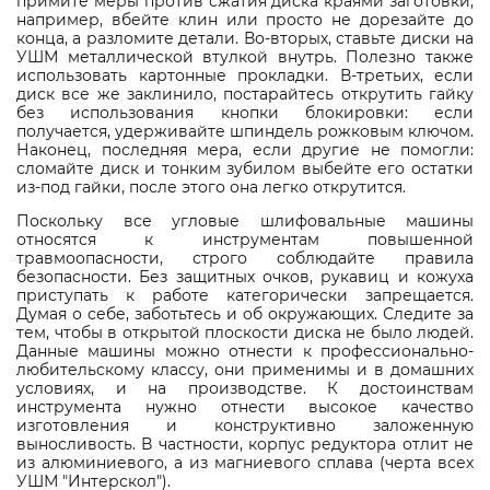
примите меры против сжатия диска краями заготовки,
например, вбейте клин или просто не дорезайте до
конца, а разломите детали. Во-вторых, ставьте диски на
УШМ металлической втулкой внутрь. Полезно также
использовать картонные прокладки. В-третьих, если
диск все же заклинило, постарайтесь открутить гайку
без использования кнопки блокировки: если
получается, удерживайте шпиндель рожковым ключом.
Наконец, последняя мера, если другие не помогли:
сломайте диск и тонким зубилом выбейте его остатки
из-под гайки, после этого она легко открутится.
Поскольку все угловые шлифовальные машины
относятся к инструментам повышенной
травмоопасности, строго соблюдайте правила
безопасности. Без защитных очков, рукавиц и кожуха
приступать к работе категорически запрещается.
Думая о себе, заботьтесь и об окружающих. Следите за
тем, чтобы в открытой плоскости диска не было людей.
Данные машины можно отнести к профессионально-
любительскому классу, они применимы и в домашних
условиях, и на производстве. К достоинствам
инструмента нужно отнести высокое качество
изготовления и конструктивно заложенную
выносливость. В частности, корпус редуктора отлит не
из алюминиевого, а из магниевого сплава (черта всех
УШМ "Интерскол").