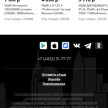
7 100 p
4 890 p
3 770 p
УШМ Интерскол
УШМ 2-9-125 Э
УШМ ДИОЛД МШУ-0,
180/2000М угловая
"Professional" (в кор)
95 (0, 95кВт, ф125мм,
(2000Вт, 8000об/мин, ф
Фиолент(920Вт,
3500-11000об/мин)
180/22.2мм) 626.1.0.00
11000об/мин, ф125
10041050
Код товара: 009666
Код товара: 016596
Код товара: 013476
мм)ИДФР298135002-
03К1
+7 (4832) 31-77-77
Оставить отзыв
Жалоба
Предложение
На информационном ресурсе применяются
рекомендательные технологии
(информационные технологии предоставления
информации на основе сбора, систематизации и