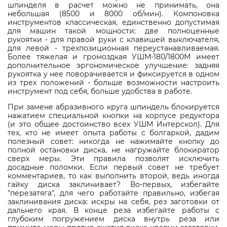
шпинделя в расчет можно не принимать, она
небольшая (8500 и 8000 об/мин). Компоновка
инструментов классическая, единственно допустимая
для машин такой мощности: две полноценные
рукоятки - для правой руки с клавишей выключателя,
для левой - трехпозиционная переустанавливаемая.
Более тяжелая и громоздкая УШМ-180/1800М имеет
дополнительное эргономическое улучшение: задняя
рукоятка у нее поворачивается и фиксируется в одном
из трех положений - больше возможности настроить
инструмент под себя, больше удобства в работе.
При замене абразивного круга шпиндель блокируется
нажатием специальной кнопки на корпусе редуктора
(и это общее достоинство всех УШМ Интерскол). Для
тех, кто не имеет опыта работы с болгаркой, дадим
полезный совет: никогда не нажимайте кнопку до
полной остановки диска, не нагружайте блокиратор
сверх меры. Эти правила позволят исключить
досадные поломки. Если первый совет не требует
комментариев, то как выполнить второй, ведь иногда
гайку диска заклинивает? Во-первых, избегайте
"перезатяга", для чего работайте правильно, избегая
заклинивания диска: искры на себя, рез заготовки от
дальнего края. В конце реза избегайте работы с
глубоким погружением диска внутрь реза или