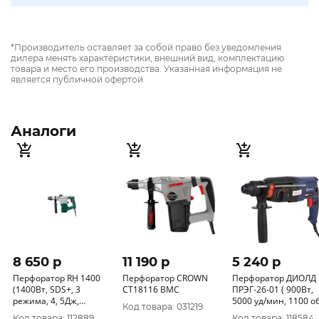
*Производитель оставляет за собой право без уведомления
дилера менять характеристики, внешний вид, комплектацию
товара и место его производства. Указанная информация не
является публичной офертой
Аналоги
8 650 p
11 190 p
5 240 p
Перфоратор RH 1400
Перфоратор CROWN
Перфоратор ДИОЛД
(1400Вт, SDS+, 3
CT18116 BMC
ПРЭГ-26-01 ( 900Вт,
режима, 4, 5Дж,
5000 уд/мин, 1100 об
Код товара: 031219
вертик) 104111400
мин, 3, 2 Дж) 100
Код товара: 112889
Код товара: 118584