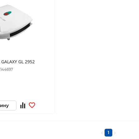
GALAXY GL 2952
 144697
зину
1