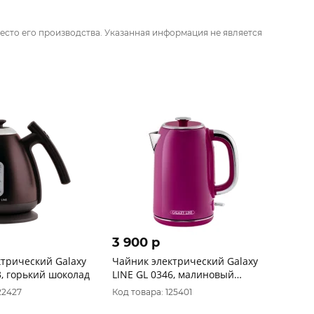
есто его производства. Указанная информация не является
3 900 p
трический Galaxy
Чайник электрический Galaxy
3, горький шоколад
LINE GL 0346, малиновый
джем, металл, 2200 Вт, 1,7 л
22427
Код товара: 125401