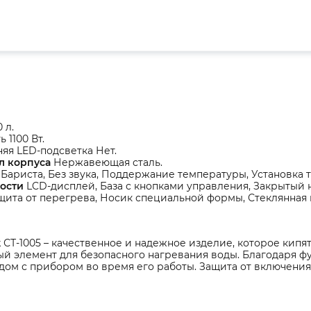
 л.
 1100 Вт.
яя LED-подсветка Нет.
л корпуса
Нержавеющая сталь.
Бариста, Без звука, Поддержание температуры, Установка 
ости
LCD-дисплей, База с кнопками управления, Закрытый 
щита от перегрева, Носик специальной формы, Стеклянная 
 СТ-1005 – качественное и надежное изделие, которое кипя
ый элемент для безопасного нагревания воды. Благодаря ф
ядом с прибором во время его работы. Защита от включени