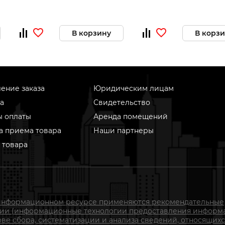
В корзину
В корз
ение заказа
Юридическим лицам
а
Свидетельство
ы оплаты
Аренда помещений
а приема товара
Наши партнеры
 товара
информационном ресурсе применяются рекомендательные
гии (информационные технологии предоставления информ
ове сбора, систематизации и анализа сведений, относящихс