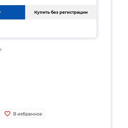
у
Купить без регистрации
е
В избранное