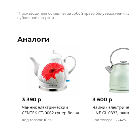
*Производитель оставляет за собой право без уведомления 
публичной офертой
Аналоги
3 390 p
3 600 p
Чайник электрический
Чайник электриче
CENTEK CT-0062 супер белая
LINE GL 0333, оли
керамика
металл, 2200 Вт, 1,
Код товара: 111372
Код товара: 122425
из нержавеющей 