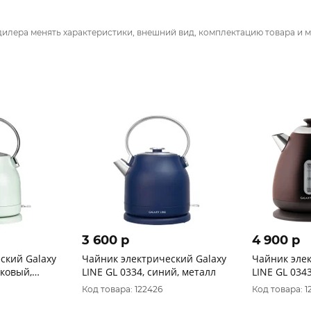
дилера менять характеристики, внешний вид, комплектацию товара и м
3 600 p
4 900 p
ский Galaxy
Чайник электрический Galaxy
Чайник элек
вковый,
LINE GL 0334, синий, металл
LINE GL 034
5 л, стенка
Код товара: 122426
Код товара: 1
с