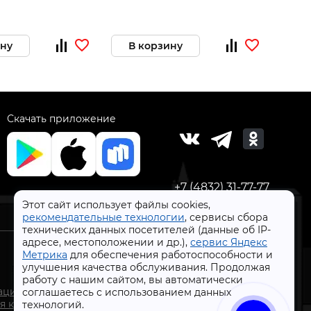
ину
В корзину
Скачать приложение
+7 (4832) 31-77-77
Этот сайт использует файлы cookies,
рекомендательные технологии
, сервисы сбора
технических данных посетителей (данные об IP-
адресе, местоположении и др.),
сервис Яндекс
Метрика
для обеспечения работоспособности и
улучшения качества обслуживания. Продолжая
работу с нашим сайтом, вы автоматически
СтройлоН 1998-2026 г.
ации
соглашаетесь с использованием данных
Публичная оферта
я к
технологий.