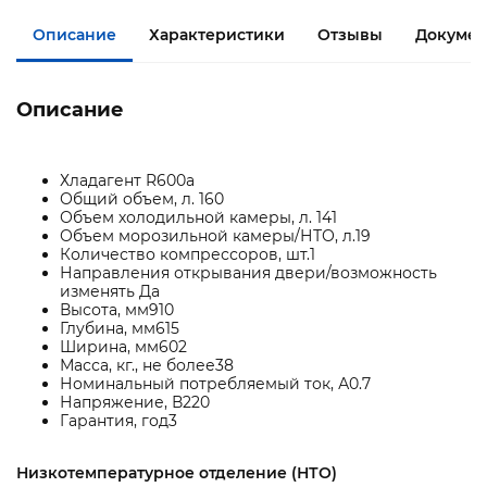
Описание
Характеристики
Отзывы
Докумен
Описание
Хладагент R600a
Общий объем, л. 160
Объем холодильной камеры, л. 141
Объем морозильной камеры/НТО, л.19
Количество компрессоров, шт.1
Направления открывания двери/возможность
изменять Да
Высота, мм910
Глубина, мм615
Ширина, мм602
Масса, кг., не более38
Номинальный потребляемый ток, А0.7
Напряжение, В220
Гарантия, год3
Низкотемпературное отделение (НТО)