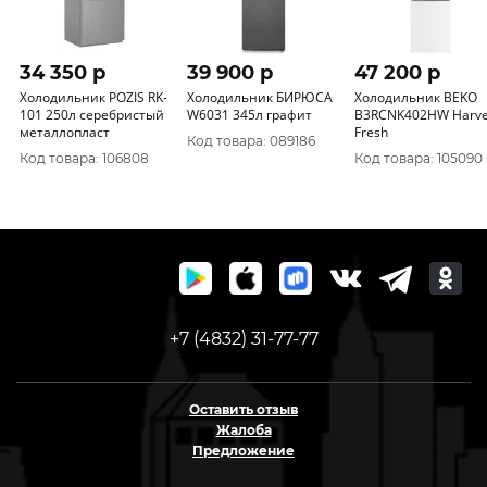
34 350 p
39 900 p
47 200 p
Холодильник POZIS RK-
Холодильник БИРЮСА
Холодильник BEKO
101 250л серебристый
W6031 345л графит
B3RCNK402HW Harve
металлопласт
Fresh
Код товара: 089186
Код товара: 106808
Код товара: 105090
+7 (4832) 31-77-77
Оставить отзыв
Жалоба
Предложение