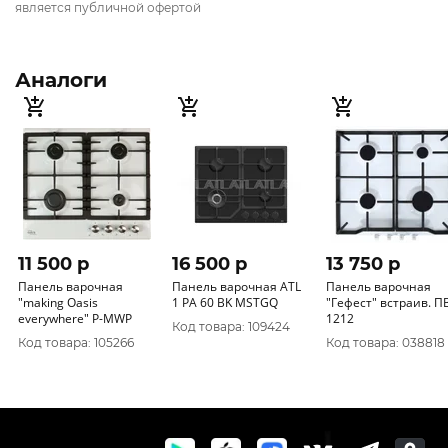
является публичной офертой
Аналоги
11 500 p
16 500 p
13 750 p
Панель варочная
Панель варочная ATL
Панель варочная
"making Oasis
1 PA 60 BK MSTGQ
"Гефест" встраив. П
everywhere" P-MWP
1212
Код товара: 109424
Код товара: 105266
Код товара: 038818